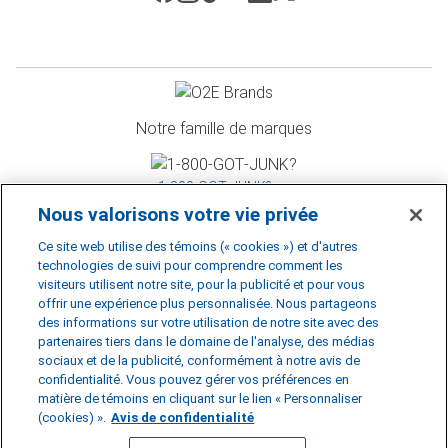
Notre famille de marques
1‑800‑GOT‑JUNK? >>
Nous valorisons votre vie privée
Ce site web utilise des témoins (« cookies ») et d'autres
WOW 1 DAY PAINTING >>
technologies de suivi pour comprendre comment les
visiteurs utilisent notre site, pour la publicité et pour vous
offrir une expérience plus personnalisée. Nous partageons
des informations sur votre utilisation de notre site avec des
Shack Shine >>
partenaires tiers dans le domaine de l'analyse, des médias
sociaux et de la publicité, conformément à notre avis de
©
2026
RBDS Rubbish Boys Disposal Service Inc. D.B.A 1‑800‑GOT‑JUNK?
confidentialité. Vous pouvez gérer vos préférences en
*1‑800‑GOT‑JUNK? est une marque de commerce déposée de RBDS Rubbish
matière de témoins en cliquant sur le lien « Personnaliser
Boys Disposal Service Inc.
Avis de confidentialité
|
Politique d'accessibilité
|
(cookies) ».
Avis de confidentialité
Préférences en matière de témoins
|
Ne pas vendre ou partager mes
renseignements personnels
|
Conditions d'utilisation