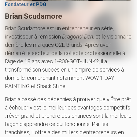
Fondateur et PDG
Brian Scudamore
Brian Scudamore est un entrepreneur en série,
investisseur à l’émission
Dragons’ Den
, et le visionnaire
derrière les marques O2E Brands. Après avoir
démarré le secteur de la collecte professionnelle à
l'âge de 19 ans avec 1‑800‑GOT‑JUNK?, il a
transformé son succès en un empire de services à
domicile, comprenant notamment WOW 1 DAY
PAINTING et Shack Shine.
Brian a passé des décennies à prouver que « Être prêt
à échouer » est le meilleur des avantages compétitifs
: rêver grand et prendre des chances sont la meilleure
façon d’apprendre ce qui fonctionne. Par les
franchises, il offre à des milliers d’entrepreneurs en