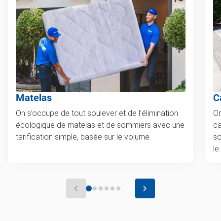
Matelas
C
On s’occupe de tout soulever et de l’élimination
On
écologique de matelas et de sommiers avec une
ca
tarification simple, basée sur le volume.
so
le